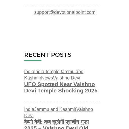
support@devotionalpoint.com
RECENT POSTS
India
India-temple
Jammu and
Kashmir
News
Vaishno Devi
UFO Spotted Near Vaishno
Devi Temple Shocking 2025
India
Jammu and Kashmir
Vaishno
Devi
वैष्णो देवी: कब खुलेगी प्राचीन गुफा
2025 – Vaishno Devi Old