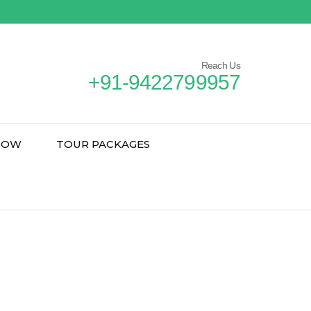
Reach Us
+91-9422799957
NOW
TOUR PACKAGES