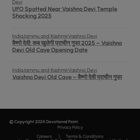
Devi
UFO Spotted Near Vaishno Devi Temple
Shocking 2025
India
Jammu and Kashmir
Vaishno Devi
वैष्णो देवी: कब खुलेगी प्राचीन गुफा 2025 – Vaishno
Devi Old Cave Opening Date
India
Jammu and Kashmir
Vaishno Devi
Vaishno Devi Old Cave – वैष्णो देवी प्राचीन गुफा
© Copyright 2024
Devotional Point
.
Privacy Policy
Careers
Terms & Conditions