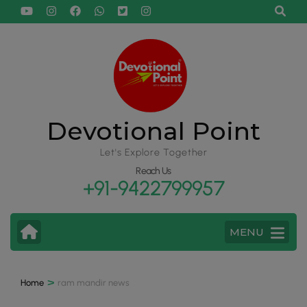
Devotional Point
Let's Explore Together
Reach Us
+91-9422799957
MENU
>
Home
ram mandir news