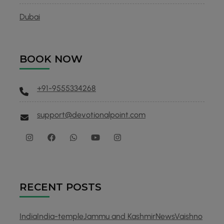
Dubai
BOOK NOW
+91-9555334268
support@devotionalpoint.com
RECENT POSTS
India
India-temple
Jammu and Kashmir
News
Vaishno