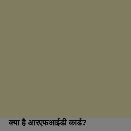
क्‍या है आरएफआईडी कार्ड?