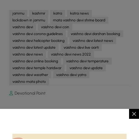
jammu
kashmir
katra
katra news
lockdown in jammu
mata vaishno devi shrine board
vaishno devi
vaishno devi coin
vaishno devi corona guidelines
vaishno devi darshan booking
vaishno devi helicopter booking
vaishno devi latest news
vaishno devi latest update
vaishno devi live aarti
vaishno devi news
vaishno devi news 2022
vaishno devi online booking
vaishno devi temperature
vaishno devi temple haridwar
vaishno devi update
vaishno devi weather
vaishno devi yatra
vaishno mata photo
Devotional Point
Prev Post
Vaishno Devi: कटरा बस धमाके में आतंकवादी
शामिल 4 की मौत