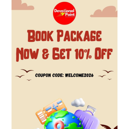
Next Post
Vaishno Devi मंदिर में हुई लूट व मूर्तियों के साथ
तोड़फोड़
You may also like...
,
,
VAISHNO DEVI
INDIA
NEWS
August 25, 2020
वैष्णो देवी: अब एक दिन में अधिकतम