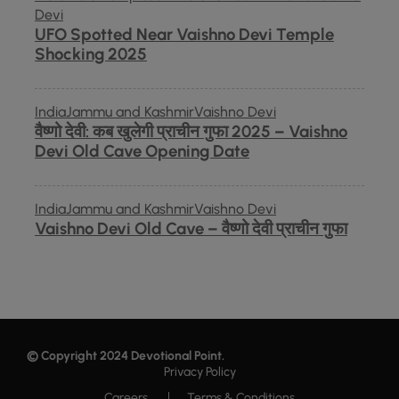
Devi
UFO Spotted Near Vaishno Devi Temple
Shocking 2025
India
Jammu and Kashmir
Vaishno Devi
वैष्णो देवी: कब खुलेगी प्राचीन गुफा 2025 – Vaishno
Devi Old Cave Opening Date
India
Jammu and Kashmir
Vaishno Devi
Vaishno Devi Old Cave – वैष्णो देवी प्राचीन गुफा
© Copyright 2024
Devotional Point
.
Privacy Policy
Careers
Terms & Conditions