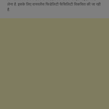
लेना है. इसके लिए वायरलैस फिडेलिटी फैस‍िल‍िटी विकसित की जा रही
है.