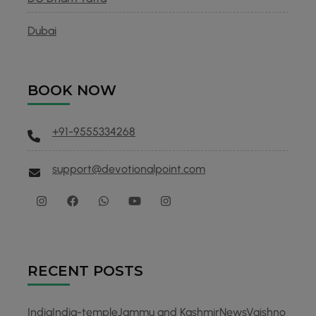
Dubai
BOOK NOW
+91-9555334268
support@devotionalpoint.com
RECENT POSTS
India
India-temple
Jammu and Kashmir
News
Vaishno